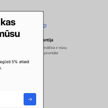
 kas
 mūsu
aksa
Garantija
ngā,
Klientu apmierinātība ir mūsu
 Inbank
galvenā prioritāte
 vai
egūsti 5% atlaidi
ties
.
ings
E-
pasts