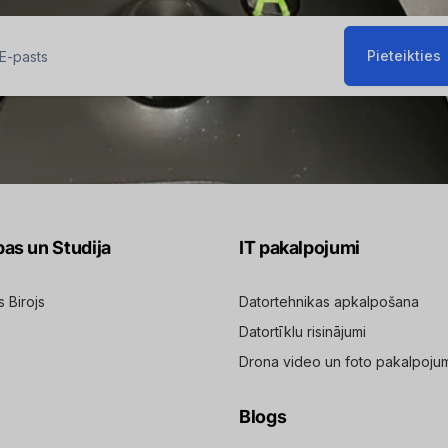
Pieteikties
sts
pas un Studija
IT pakalpojumi
s Birojs
Datortehnikas apkalpošana
Datortīklu risinājumi
Drona video un foto pakalpoju
Blogs