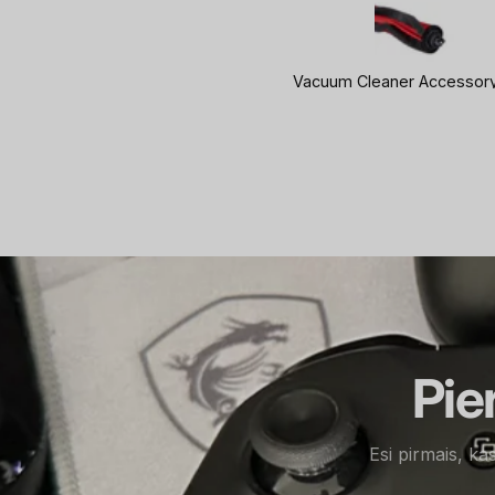
HP 65W USB-C Brick AC LC Power Adapter Notebook Charger / fits ProBook 430 440 450 G6 G7 G8 G9, EliteBook 830 840 850 G6 G7 G8 G9, x360 1030 1040 G6 G8 G9, Dragonfly
Pie
Esi pirmais, ka