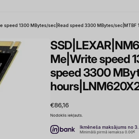
e speed 1300 MBytes/sec|Read speed 3300 MBytes/sec|MTB
SSD|LEXAR|NM6
Me|Write speed 
speed 3300 MBy
hours|LNM620X
Parastā
€86,16
cena
Nodoklis iekļauts.
Ikmēneša maksājums no 3
Minimālā pirmā iemaksa 0.00
€