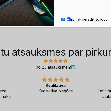
Esiet pirmais, kas uzraksta atsauksmi
Rakstīt atsauksmi
Turpmāk nerādīt šo logu
ntu atsauksmes par pirk
no 23 atsauksmēm
e
Kvalitatīva
rece
Kvalitatīva piegāde
Labs st
nnakts
stab