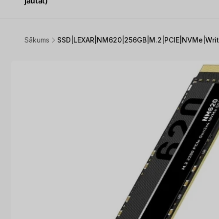
jautāt)
Sākums
SSD|LEXAR|NM620|256GB|M.2|PCIE|NVMe|Writ
Pāriet uz
produkta
informāciju