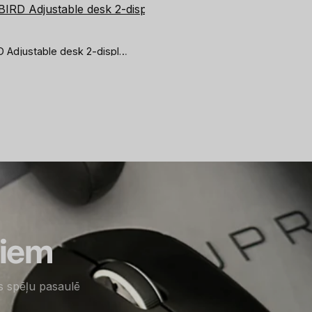
veikala piedāvājumui noteik
iepirkšos atkalt.
GEMBIRD Adjustable desk 2-display mount
Piegāde
miem
is spēļu pasaulē