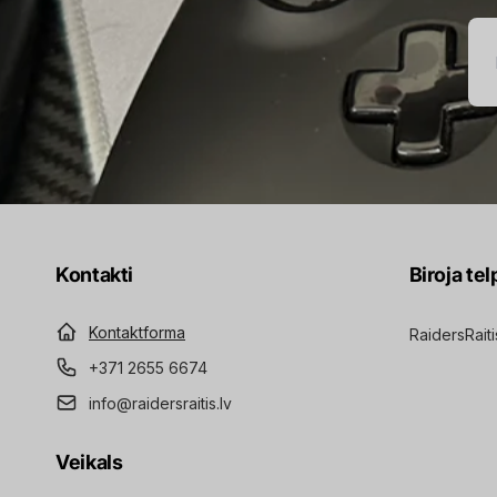
E-
pa
Kontakti
Biroja tel
Kontaktforma
RaidersRaiti
+371 2655 6674
info@raidersraitis.lv
Veikals