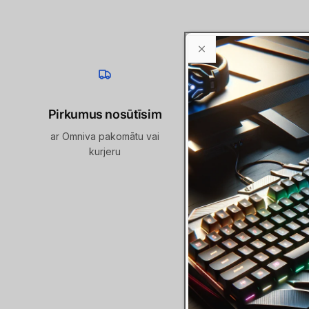
Pirkumus nosūtīsim
Esam sasniedzam
ar Omniva pakomātu vai
info @ raidersraitis . lv /
kurjeru
674 / online lapas ča