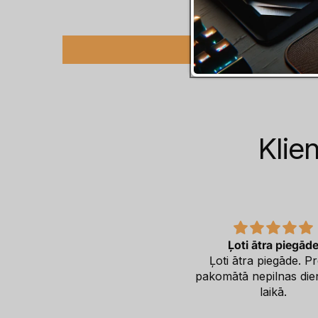
Klie
xxx
Ļoti ātra piegād
xxx
Ļoti ātra piegāde. P
pakomātā nepilnas die
laikā.