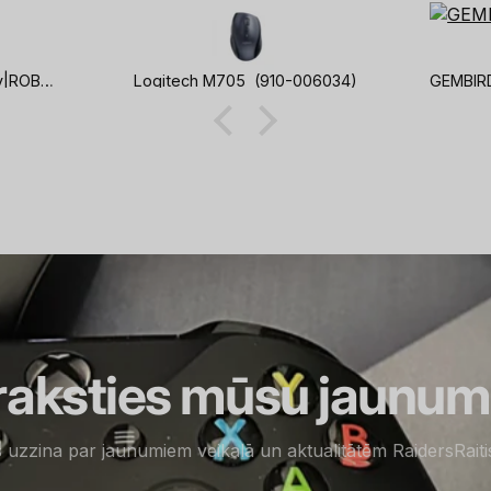
Vacuum Cleaner Accessory|ROBOROCK|Detachable Rubber Main Brush with Robust Synthetic Bristles|For Q8/Q8+/Q7 TF+/Q7 TF/Q7 BF+/Q7 BF|8.02.0446
Logitech M705 (910-006034)
raksties mūsu jaunu
s uzzina par jaunumiem veikalā un aktualitātēm RaidersRait