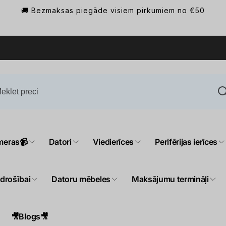
🚚 Bezmaksas piegāde visiem pirkumiem no €50
meras📹
Datori
Viedierīces
Perifērijas ierīces
 drošībai
Datoru mēbeles
Maksājumu termināļi
🎥Blogs🎥