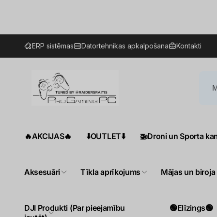
Pāriet
uz
saturu
ERP sistēmas
Datortehnikas apkalpošana
Kontakti
🔥AKCIJAS🔥
⬇️OUTLET⬇️
🚁Droni un Sporta ka
Aksesuāri
Tīkla aprīkojums
Mājas un biroja
DJI Produkti (Par pieejamību
🟢Elīzings🟢