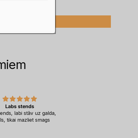
umiem
Labs stends
Freearc
ends, labi stāv uz galda,
Apmaksa, piegāde bez
ils, tikai mazliet smags
aizķeršanās. Viens no
lëtākajiem piedāvajumiem tir
Ja velmes būs saskanīgas 