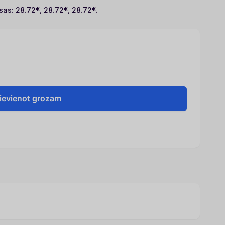
sas: 28.72
€
, 28.72
€
, 28.72
€
.
6GB|M.2|PCIE|NVMe|Write
ievienot grozam
6GB|M.2|PCIE|NVMe|Write