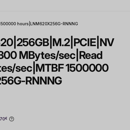
F 1500000 hours|LNM620X256G-RNNNG
20|256GB|M.2|PCIE|NV
1300 MBytes/sec|Read
tes/sec|MTBF 1500000
256G-RNNNG
.70
€