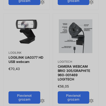
grozam
grozam
Vendor:
LOGILINK
LOGILINK UA0377 HD
Vendor:
USB webcam
LOGITECH
CAMERA WEBCAM
Parastā
€70,43
BRIO 305/GRAPHITE
cena
960-001469
LOGITECH
Parastā
€56,05
cena
Pievienot
Pievienot
grozam
grozam