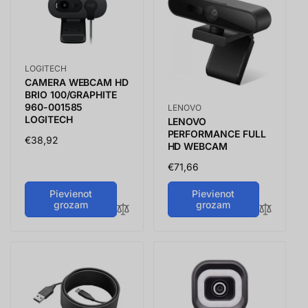
Vendor:
LOGITECH
CAMERA WEBCAM HD
BRIO 100/GRAPHITE
Vendor:
960-001585
LENOVO
LOGITECH
LENOVO
PERFORMANCE FULL
Parastā
€38,92
HD WEBCAM
cena
Parastā
€71,66
cena
Pievienot
Pievienot
grozam
grozam