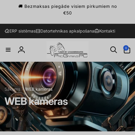
Pāriet
🚚 Bezmaksas piegāde visiem pirkumiem no
uz
saturu
€50
ERP sistēmas
Datortehnikas apkalpošana
Kontakti
0
0
preces
Ienākt
Sākums
WEB kameras
WEB kameras