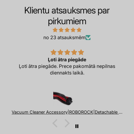
Klientu atsauksmes par
pirkumiem
no 23 atsauksmēm
Kvalitatīva
 nepilnas
Kvalitatīva piegāde
Vacuum Cleaner Accessory|ROBOROCK|Detachable Rubber Main Brush with Robust Synthetic Bristles|For Q8/Q8+/Q7 TF+/Q7 TF/Q7 BF+/Q7 BF|8.02.0446
Logitech M705 (910-006034)