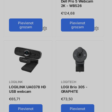
cena
Dell Pro 5 Webcam
2K - WB526
Parastā
€124,68
cena
Pievienot
Pievienot
grozam
grozam
Vendor:
Vendor:
LOGILINK
LOGITECH
LOGILINK UA0378 HD
LOGI Brio 305 -
USB webcam
GRAPHITE
Parastā
€65,71
Parastā
€73,50
cena
cena
Pievienot
Pievienot