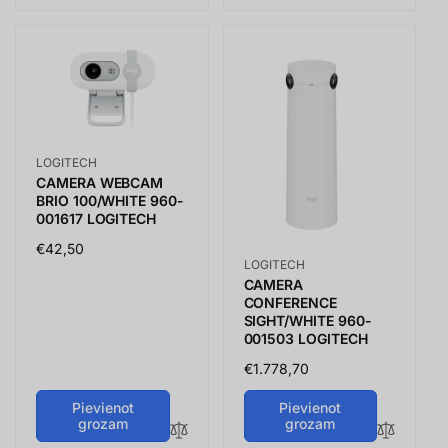
Vendor:
LOGITECH
CAMERA WEBCAM
BRIO 100/WHITE 960-
001617 LOGITECH
Parastā
€42,50
Vendor:
LOGITECH
cena
CAMERA
CONFERENCE
SIGHT/WHITE 960-
001503 LOGITECH
Parastā
€1.778,70
cena
Pievienot
Pievienot
grozam
grozam