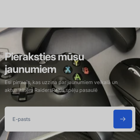
Pieraksties mūsu
jaunumiem
Esi pirmais, kas uzzina par jaunumiem veikalā un
aktualitātēm RaidersRaitis spēļu pasaulē
E-
pasts