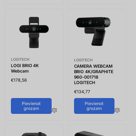
Vendor:
Vendor:
LOGITECH
LOGITECH
LOGI BRIO 4K
CAMERA WEBCAM
Webcam
BRIO 4K/GRAPHITE
960-001718
Parastā
€178,56
LOGITECH
cena
Parastā
€134,77
cena
Pievienot
Pievienot
grozam
grozam