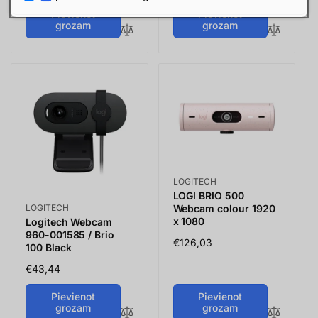
cena
Pievienot
Pievienot
grozam
grozam
Vendor:
LOGITECH
LOGI BRIO 500
Vendor:
Webcam colour 1920
LOGITECH
x 1080
Logitech Webcam
960-001585 / Brio
Parastā
€126,03
100 Black
cena
Parastā
€43,44
cena
Pievienot
Pievienot
grozam
grozam