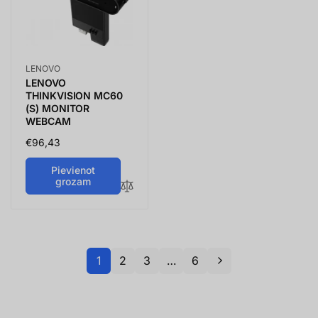
Vendor:
LENOVO
LENOVO
THINKVISION MC60
(S) MONITOR
WEBCAM
Parastā
€96,43
cena
Pievienot
grozam
1
2
3
…
6