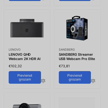
Vendor:
Vendor:
LENOVO
SANDBERG
LENOVO QHD
SANDBERG Streamer
Webcam 2K HDR AI
USB Webcam Pro Elite
Parastā
€102,32
Parastā
€73,81
cena
cena
Pievienot
Pievienot
grozam
grozam