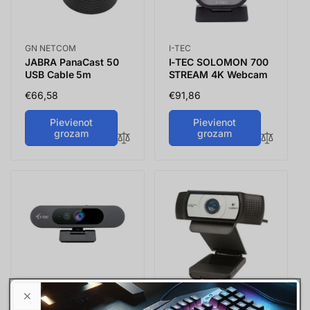
Vendor:
Vendor:
GN NETCOM
I-TEC
JABRA PanaCast 50
I-TEC SOLOMON 700
USB Cable 5m
STREAM 4K Webcam
Parastā
€66,58
Parastā
€91,86
cena
cena
Pievienot
Pievienot
grozam
grozam
Vendor:
I-TEC
I-TEC SOLOMON PRO