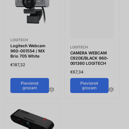
Vendor:
LOGITECH
Logitech Webcam
Vendor:
LOGITECH
960-001554 / MX
CAMERA WEBCAM
Brio 705 White
C920E/BLACK 960-
001360 LOGITECH
Parastā
€187,32
cena
Parastā
€67,34
cena
Pievienot
Pievienot
grozam
grozam