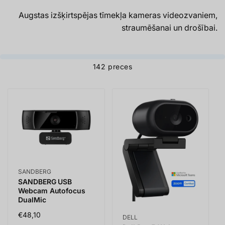
Augstas izšķirtspējas tīmekļa kameras videozvaniem,
straumēšanai un drošībai.
142 preces
Vendor:
SANDBERG
SANDBERG USB
Webcam Autofocus
DualMic
Parastā
€48,10
Vendor:
DELL