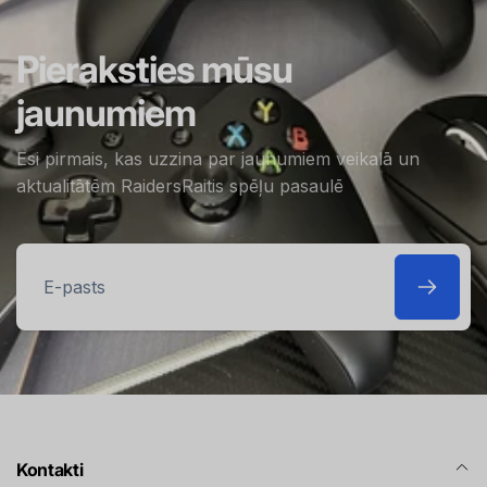
Pieraksties mūsu
jaunumiem
Esi pirmais, kas uzzina par jaunumiem veikalā un
aktualitātēm RaidersRaitis spēļu pasaulē
E-
pasts
Kontakti