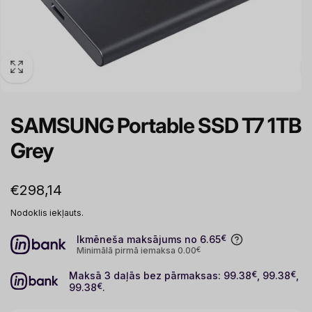
SAMSUNG Portable SSD T7 1TB
Grey
Parastā
€298,14
cena
Nodoklis iekļauts.
Ikmēneša maksājums no 6.65
€
Minimālā pirmā iemaksa 0.00
€
Maksā 3 daļās bez pārmaksas: 99.38
€
, 99.38
€
,
99.38
€
.