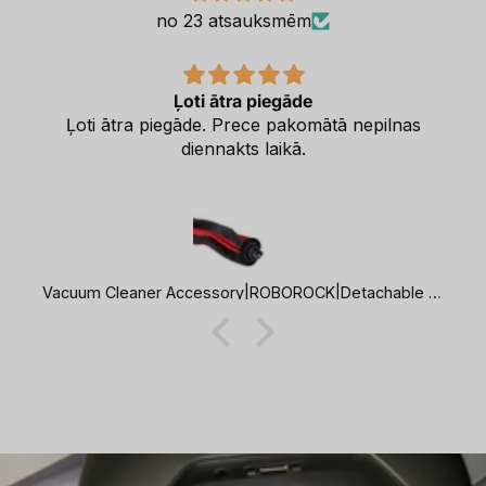
no 23 atsauksmēm
Ļoti ātra piegāde
Ļoti ātra piegāde. Prece pakomātā nepilnas
diennakts laikā.
Vacuum Cleaner Accessory|ROBOROCK|Detachable Rubber Main Brush with Robust Synthetic Bristles|For Q8/Q8+/Q7 TF+/Q7 TF/Q7 BF+/Q7 BF|8.02.0446