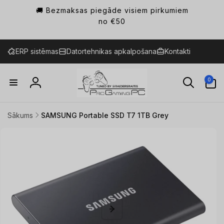
Pāriet
🚚 Bezmaksas piegāde visiem pirkumiem
uz
saturu
no €50
ERP sistēmas
Datortehnikas apkalpošana
Kontakti
0
0
preces
Ienākt
Sākums
SAMSUNG Portable SSD T7 1TB Grey
Pāriet uz
produkta
informāciju