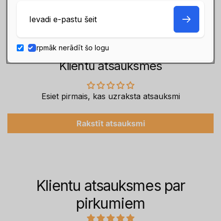
E-
Klientu apmierinātība ir mūsu
pasts
galvenā prioritāte
Turpmāk nerādīt šo logu
Klientu atsauksmes
Esiet pirmais, kas uzraksta atsauksmi
Rakstīt atsauksmi
Klientu atsauksmes par
pirkumiem