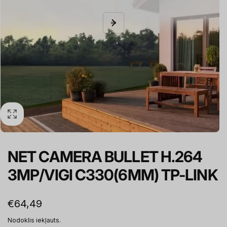
NET CAMERA BULLET H.264
3MP/VIGI C330(6MM) TP-LINK
Parastā
€64,49
cena
Nodoklis iekļauts.