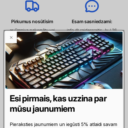
Pirkumus nosūtīsim
Esam sasniedzami:
ar Omniva pakomātu vai
info @ raidersraitis . lv / 26
kurjeru
556 674 / online lapas čatā
Maksājumi
Līzings / Nomaksa
Maksā ar karti, internetbanku
Norēķinies arī līzingā,
vai pārskaitījumu. Izmantojam
checkoutā izvēloties Inbank
drošu maksājumu sistēmu
nomaksas metodi, vai
MakeCommerce
vienkārši piesakoties
Esi pirmais, kas uzzina par
finansējumam Elīzings
mūsu jaunumiem
Pieraksties jaunumiem un iegūsti 5% atlaidi savam