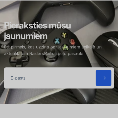
Pieraksties mūsu
jaunumiem
Esi pirmais, kas uzzina par jaunumiem veikalā un
aktualitātēm RaidersRaitis spēļu pasaulē
E-
pasts