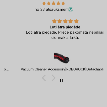
no 23 atsauksmēm
Ļoti ātra piegāde
Ļoti ātra piegāde. Prece pakomātā nepilnas
diennakts laikā.
Vacuum Cleaner Accessory|ROBOROCK|Detachable Rubber Main Brush with Robust Synthetic Bristles|For Q8/Q8+/Q7 TF+/Q7 TF/Q7 BF+/Q7 BF|8.02.0446