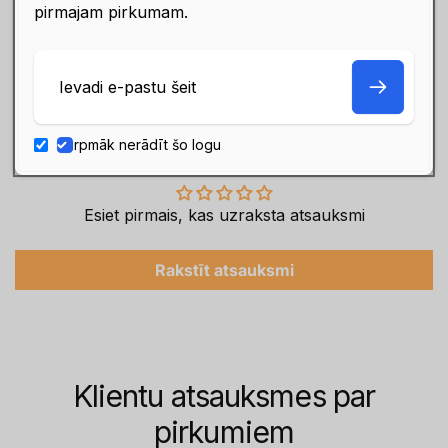
pirmajam pirkumam.
Garantija
Klientu apmierinātība ir mūsu
galvenā prioritāte
E-
pasts
Turpmāk nerādīt šo logu
Klientu atsauksmes
Esiet pirmais, kas uzraksta atsauksmi
Rakstīt atsauksmi
Klientu atsauksmes par
pirkumiem