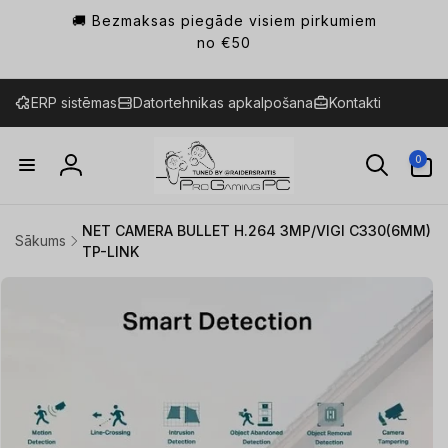
Pāriet
🚚 Bezmaksas piegāde visiem pirkumiem
uz
saturu
no €50
ERP sistēmas
Datortehnikas apkalpošana
Kontakti
0
0
preces
Ienākt
NET CAMERA BULLET H.264 3MP/VIGI C330(6MM)
Sākums
TP-LINK
Pāriet uz
produkta
informāciju