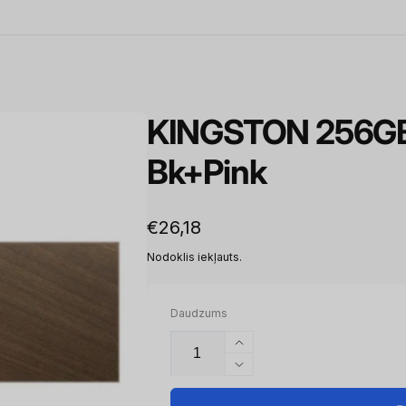
KINGSTON 256GB
Bk+Pink
Parastā
€26,18
cena
Nodoklis iekļauts.
Daudzums
Palielināt
daudzumu
Samazināt
priekš
daudzumu