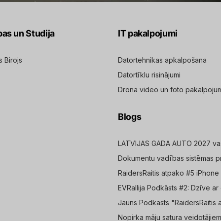
pas un Studija
IT pakalpojumi
s Birojs
Datortehnikas apkalpošana
Datortīklu risinājumi
Drona video un foto pakalpoju
Blogs
LATVIJAS GADA AUTO 2027 vasa
Dokumentu vadības sistēmas pr
RaidersRaitis atpako #5 iPho
EVRallija Podkāsts #2: Dzīve ar 
Jauns Podkasts "RaidersRaitis 
Nopirka māju satura veidotājiem