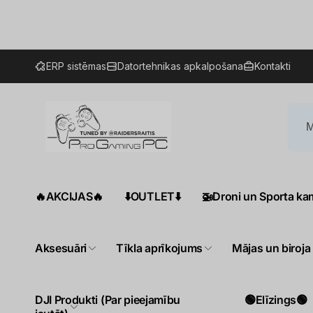
Pāriet
uz
saturu
ERP sistēmas
Datortehnikas apkalpošana
Kontakti
🔥AKCIJAS🔥
⬇️OUTLET⬇️
🚁Droni un Sporta ka
Aksesuāri
Tīkla aprīkojums
Mājas un biroja
DJI Produkti (Par pieejamību
🟢Elīzings🟢