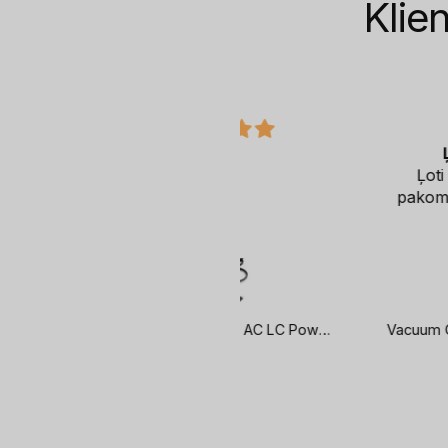
Klie
xxx
Ļoti ātra piegād
xxx
Ļoti ātra piegāde. P
pakomātā nepilnas die
laikā.
HP 65W USB-C Brick AC LC Power Adapter Notebook Charger / fits ProBook 430 440 450 G6 G7 G8 G9, EliteBook 830 840 850 G6 G7 G8 G9, x360 1030 1040 G6 G8 G9, Dragonfly