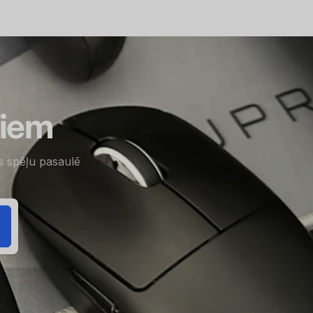
miem
is spēļu pasaulē