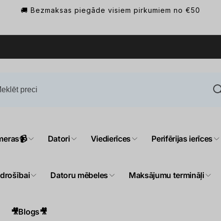
🚚 Bezmaksas piegāde visiem pirkumiem no €50
meras📹
Datori
Viedierīces
Perifērijas ierīces
 drošībai
Datoru mēbeles
Maksājumu termināļi
🎥Blogs🎥