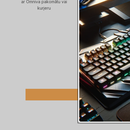
ar Omniva pakomātu vai
info @ raidersraitis . lv /
kurjeru
674 / online lapas ča