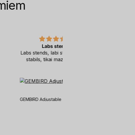
umiem
Labs stends
Freearc
ends, labi stāv uz galda,
Apmaksa, piegāde bez
ils, tikai mazliet smags
aizķeršanās. Viens no
lëtākajiem piedāvajumiem tir
Ja velmes būs saskanīgas 
veikala piedāvājumui noteik
iepirkšos atkalt.
GEMBIRD Adjustable desk 2-display mount
Piegāde