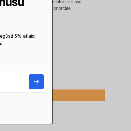
 mūsu
ngā,
Klientu apmierinātība ir mūsu
 Inbank
galvenā prioritāte
 vai
ties
ings
egūsti 5% atlaidi
.
E-
pasts