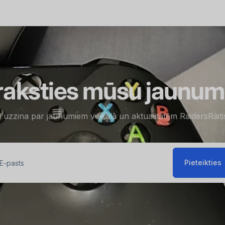
raksties mūsu jaunu
s uzzina par jaunumiem veikalā un aktualitātēm RaidersRait
Pieteikties
sts