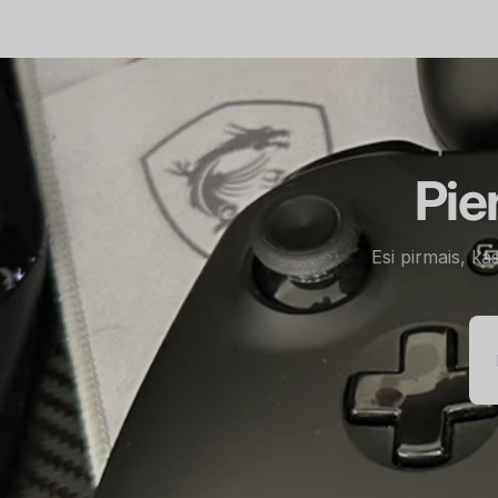
Pie
Esi pirmais, ka
E-
pa