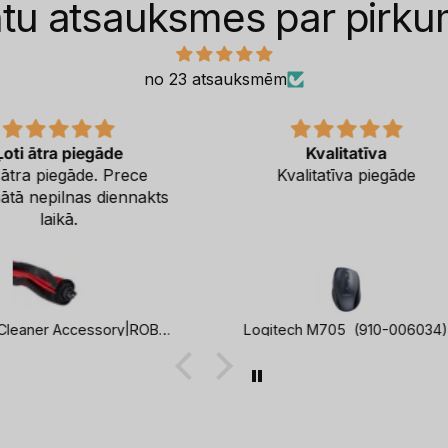
ntu atsauksmes par pirk
no 23 atsauksmēm
e
Kvalitatīva
rece
Kvalitatīva piegāde
Labs st
nnakts
stab
Vacuum Cleaner Accessory|ROBOROCK|Detachable Rubber Main Brush with Robust Synthetic Bristles|For Q8/Q8+/Q7 TF+/Q7 TF/Q7 BF+/Q7 BF|8.02.0446
Logitech M705 (910-006034)