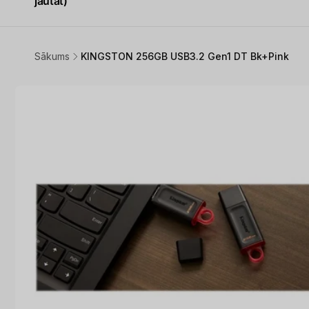
jautāt)
Sākums
KINGSTON 256GB USB3.2 Gen1 DT Bk+Pink
Pāriet uz
produkta
informāciju