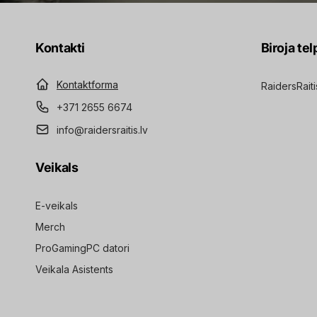
Kontakti
Biroja tel
Kontaktforma
RaidersRaiti
+371 2655 6674
info@raidersraitis.lv
Veikals
E-veikals
Merch
ProGamingPC datori
Veikala Asistents