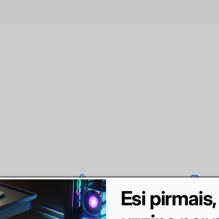
Esi pirmais,
i:
Maksājumi
Līzings / Nom