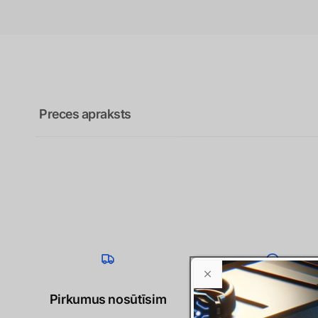
Preces apraksts
Pirkumus nosūtīsim
Esam sasniedzam