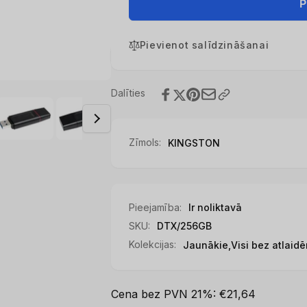
KINGSTON
priekš
P
256GB
KINGSTON
USB3.2
256GB
Gen1
Pievienot salīdzināšanai
USB3.2
DT
Gen1
Bk+Pink
DT
Bk+Pink
Dalīties
Zīmols:
KINGSTON
Pieejamība:
Ir noliktavā
SKU:
DTX/256GB
Kolekcijas:
Jaunākie,
Visi bez atlaidē
Cena bez PVN 21%: €21,64