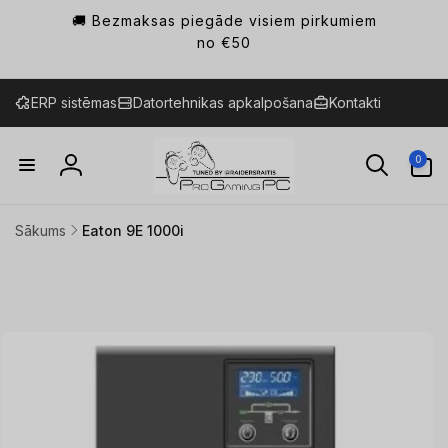
Pāriet
🚚 Bezmaksas piegāde visiem pirkumiem
uz
saturu
no €50
ERP sistēmas
Datortehnikas apkalpošana
Kontakti
0
0
preces
Ienākt
Sākums
Eaton 9E 1000i
Pāriet uz
produkta
informāciju