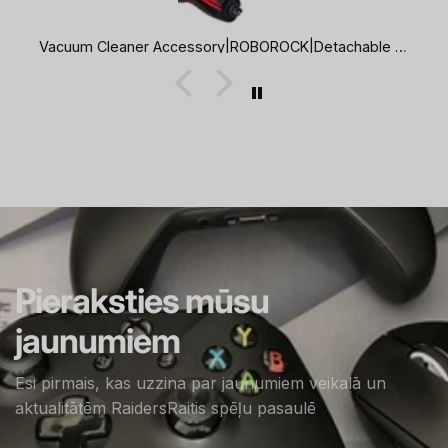
Vacuum Cleaner Accessory|ROBOROCK|Detachable Rubber Main Brush with Robust Synthetic Bristles|For Q8/Q8+/Q7 TF+/Q7 TF/Q7 BF+/Q7 BF|8.02.0446
Pieraksties mūsu
jaunumiem
Esi pirmais, kas uzzina par jaunumiem veikalā un
aktualitātēm RaidersRaitis spēļu pasaulē