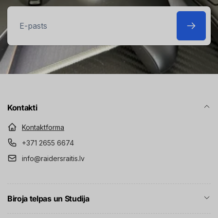
E-
pasts
Kontakti
Kontaktforma
+371 2655 6674
info@raidersraitis.lv
Biroja telpas un Studija