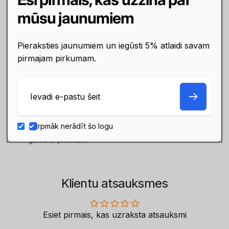
Maksā ar karti, internetbanku
Norēķinies arī līzingā,
mūsu jaunumiem
vai pārskaitījumu. Izmantojam
checkoutā izvēloties Inbank
drošu maksājumu sistēmu
nomaksas metodi, vai
Pieraksties jaunumiem un iegūsti 5% atlaidi savam
MakeCommerce
vienkārši piesakoties
finansējumam Elīzings
pirmajam pirkumam.
E-
pasts
Garantija
Turpmāk nerādīt šo logu
Klientu apmierinātība ir mūsu
galvenā prioritāte
Klientu atsauksmes
Esiet pirmais, kas uzraksta atsauksmi