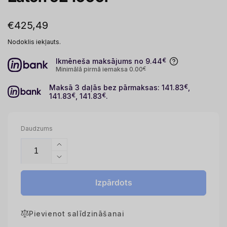
Parastā
€425,49
cena
Nodoklis iekļauts.
Ikmēneša maksājums no 9.44
€
Minimālā pirmā iemaksa 0.00
€
Maksā 3 daļās bez pārmaksas: 141.83
€
,
141.83
€
, 141.83
€
.
Daudzums
Palielināt
daudzumu
Samazināt
priekš
daudzumu
Eaton
priekš
Izpārdots
9E
Eaton
1000i
9E
Pievienot salīdzināšanai
1000i