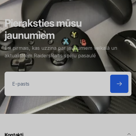
Pieraksties mūsu
jaunumiem
Esi pirmais, kas uzzina par jaunumiem veikalā un
aktualitātēm RaidersRaitis spēļu pasaulē
E-
pasts
Kontakti