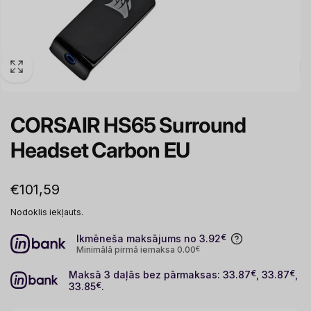
CORSAIR HS65 Surround
Headset Carbon EU
Parastā
€101,59
cena
Nodoklis iekļauts.
Ikmēneša maksājums no 3.92
€
Minimālā pirmā iemaksa 0.00
€
Maksā 3 daļās bez pārmaksas: 33.87
€
, 33.87
€
,
33.85
€
.