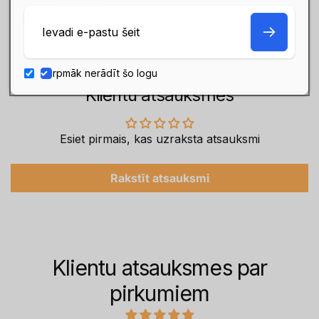
Klientu apmierinātība ir mūsu
E-
galvenā prioritāte
pasts
Turpmāk nerādīt šo logu
Klientu atsauksmes
Esiet pirmais, kas uzraksta atsauksmi
Rakstīt atsauksmi
Klientu atsauksmes par
pirkumiem