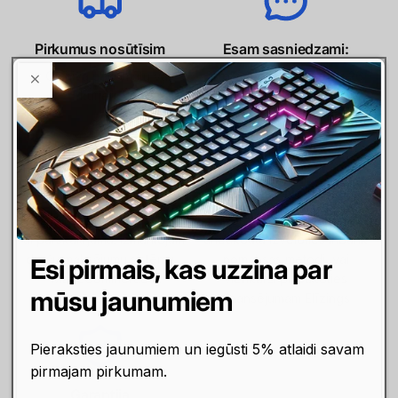
Pirkumus nosūtīsim
Esam sasniedzami:
ar Omniva pakomātu vai
info @ raidersraitis . lv / 26
kurjeru
556 674 / online lapas čatā
Maksājumi
Līzings / Nomaksa
Maksā ar karti, internetbanku
Norēķinies arī līzingā,
vai pārskaitījumu. Izmantojam
checkoutā izvēloties Inbank
drošu maksājumu sistēmu
nomaksas metodi, vai
Esi pirmais, kas uzzina par
MakeCommerce
vienkārši piesakoties
mūsu jaunumiem
finansējumam Elīzings
Pieraksties jaunumiem un iegūsti 5% atlaidi savam
pirmajam pirkumam.
Garantija