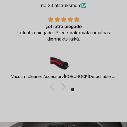
no 23 atsauksmēm
Ļoti ātra piegāde
Ļoti ātra piegāde. Prece pakomātā nepilnas
diennakts laikā.
Vacuum Cleaner Accessory|ROBOROCK|Detachable Rubber Main Brush with Robust Synthetic Bristles|For Q8/Q8+/Q7 TF+/Q7 TF/Q7 BF+/Q7 BF|8.02.0446