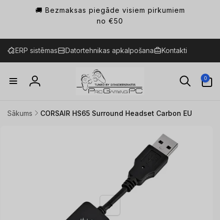
Pāriet
🚚 Bezmaksas piegāde visiem pirkumiem
uz
saturu
no €50
ERP sistēmas
Datortehnikas apkalpošana
Kontakti
0
0
preces
Ienākt
Sākums
CORSAIR HS65 Surround Headset Carbon EU
Pāriet uz
produkta
informāciju