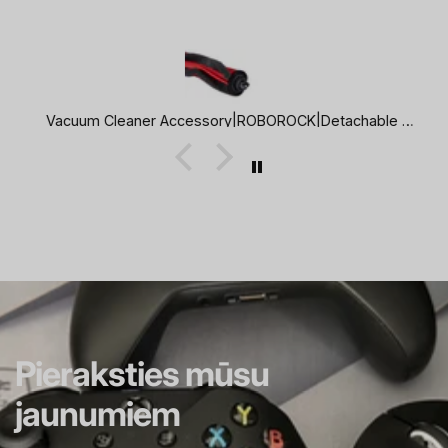
Vacuum Cleaner Accessory|ROBOROCK|Detachable Rubber Main Brush with Robust Synthetic Bristles|For Q8/Q8+/Q7 TF+/Q7 TF/Q7 BF+/Q7 BF|8.02.0446
Pieraksties mūsu
jaunumiem