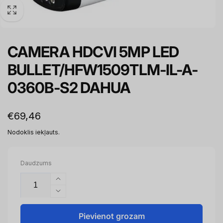
CAMERA HDCVI 5MP LED
BULLET/HFW1509TLM-IL-A-
0360B-S2 DAHUA
Parastā
€69,46
cena
Nodoklis iekļauts.
Daudzums
Palielināt
daudzumu
Samazināt
priekš
daudzumu
CAMERA
priekš
Pievienot grozam