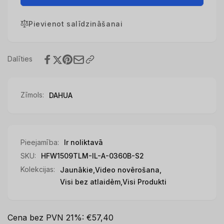
HDCVI
CAMERA
5MP
HDCVI
LED
Pievienot salīdzināšanai
5MP
BULLET/HFW1509TLM-
LED
IL-
BULLET/HFW1509TLM-
A-
IL-
Dalīties
0360B-
A-
S2
0360B-
DAHUA
S2
Zīmols:
DAHUA
DAHUA
Pieejamība:
Ir noliktavā
SKU:
HFW1509TLM-IL-A-0360B-S2
Kolekcijas:
Jaunākie,
Video novērošana,
Visi bez atlaidēm,
Visi Produkti
Cena bez PVN 21%: €57,40