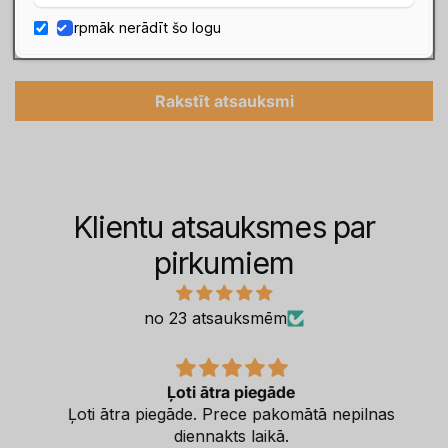
Turpmāk nerādīt šo logu
Esiet pirmais, kas uzraksta atsauksmi
Rakstīt atsauksmi
Klientu atsauksmes par
pirkumiem
no 23 atsauksmēm
Ļoti ātra piegāde
Ļoti ātra piegāde. Prece pakomātā nepilnas
diennakts laikā.