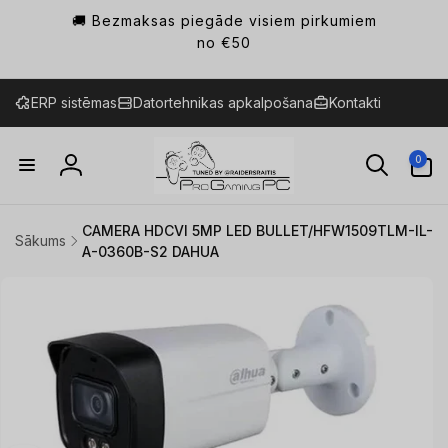
Pāriet
🚚 Bezmaksas piegāde visiem pirkumiem
uz
saturu
no €50
ERP sistēmas
Datortehnikas apkalpošana
Kontakti
0
0
preces
Ienākt
CAMERA HDCVI 5MP LED BULLET/HFW1509TLM-IL-
Sākums
A-0360B-S2 DAHUA
Pāriet uz
produkta
informāciju