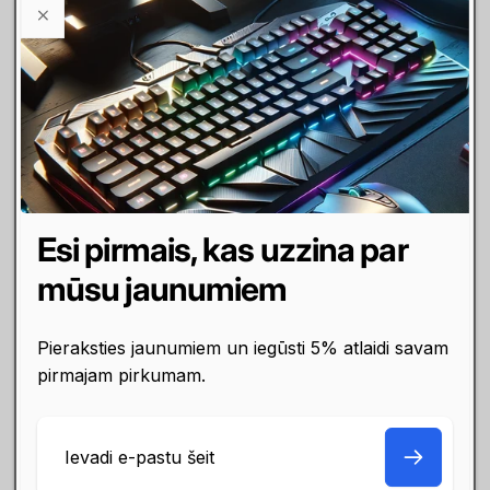
Maksājumi
Līzings / Nomaksa
Maksā ar karti, internetbanku
Norēķinies arī līzingā,
vai pārskaitījumu. Izmantojam
checkoutā izvēloties Inbank
drošu maksājumu sistēmu
nomaksas metodi, vai
MakeCommerce
vienkārši piesakoties
finansējumam Elīzings
Esi pirmais, kas uzzina par
mūsu jaunumiem
Garantija
Pieraksties jaunumiem un iegūsti 5% atlaidi savam
Klientu apmierinātība ir mūsu
pirmajam pirkumam.
galvenā prioritāte
E-
pasts
Klientu atsauksmes