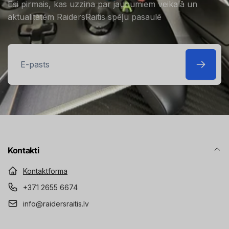
Esi pirmais, kas uzzina par jaunumiem veikalā un
aktualitātēm RaidersRaitis spēļu pasaulē
E-
pasts
Kontakti
Kontaktforma
+371 2655 6674
info@raidersraitis.lv