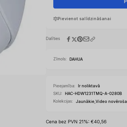
CAMERA
priekš
P
HDCVI
CAMERA
2MP
HDCVI
IR
Pievienot salīdzināšanai
2MP
EYEBALL/HAC-
IR
HDW1231TMQ-
EYEBALL/HAC-
A-
HDW1231TMQ-
Dalīties
0280B
A-
DAHUA
0280B
DAHUA
Zīmols:
DAHUA
Pieejamība:
Ir noliktavā
SKU:
HAC-HDW1231TMQ-A-0280B
Kolekcijas:
Jaunākie,
Video novēroša
Cena bez PVN 21%: €40,56