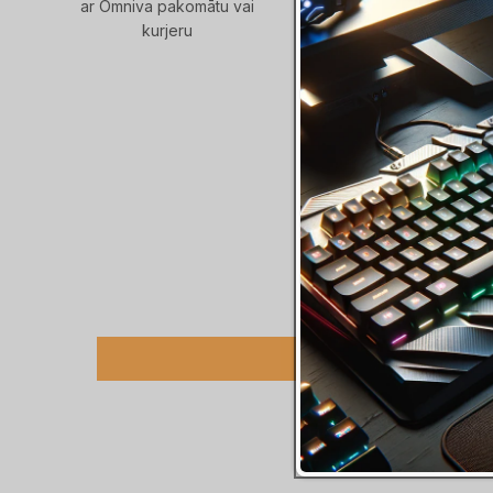
ar Omniva pakomātu vai
info @ raidersraitis . lv /
kurjeru
674 / online lapas ča