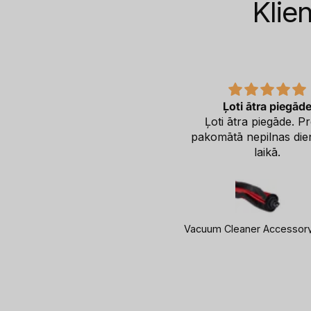
Klie
xxx
Ļoti ātra piegād
xxx
Ļoti ātra piegāde. P
pakomātā nepilnas die
laikā.
HP 65W USB-C Brick AC LC Power Adapter Notebook Charger / fits ProBook 430 440 450 G6 G7 G8 G9, EliteBook 830 840 850 G6 G7 G8 G9, x360 1030 1040 G6 G8 G9, Dragonfly