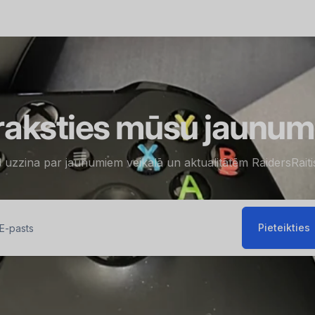
raksties mūsu jaunu
s uzzina par jaunumiem veikalā un aktualitātēm RaidersRait
Pieteikties
sts