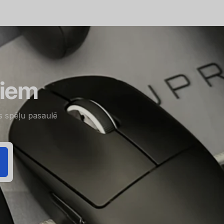
miem
is spēļu pasaulē