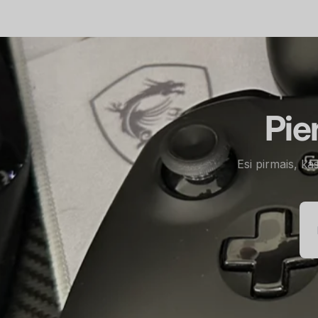
Pie
Esi pirmais, ka
E-
pa