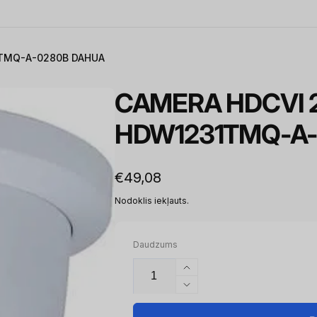
1TMQ-A-0280B DAHUA
CAMERA HDCVI 2
HDW1231TMQ-A-
Parastā
€49,08
cena
Nodoklis iekļauts.
Daudzums
Palielināt
daudzumu
Samazināt
priekš
daudzumu