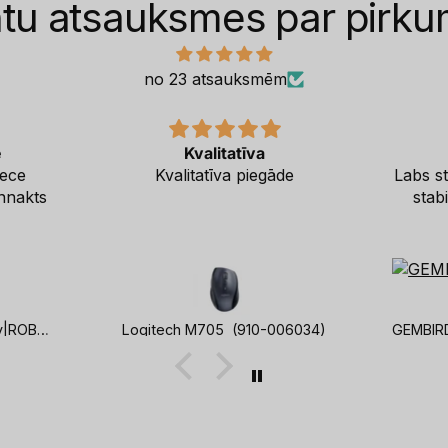
ntu atsauksmes par pirk
no 23 atsauksmēm
e
Kvalitatīva
rece
Kvalitatīva piegāde
Labs st
nnakts
stab
Vacuum Cleaner Accessory|ROBOROCK|Detachable Rubber Main Brush with Robust Synthetic Bristles|For Q8/Q8+/Q7 TF+/Q7 TF/Q7 BF+/Q7 BF|8.02.0446
Logitech M705 (910-006034)