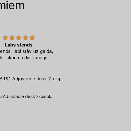
umiem
Labs stends
Freearc
ends, labi stāv uz galda,
Apmaksa, piegāde bez
ils, tikai mazliet smags
aizķeršanās. Viens no
lëtākajiem piedāvajumiem tir
Ja velmes būs saskanīgas 
veikala piedāvājumui noteik
iepirkšos atkalt.
GEMBIRD Adjustable desk 2-display mount
Piegāde