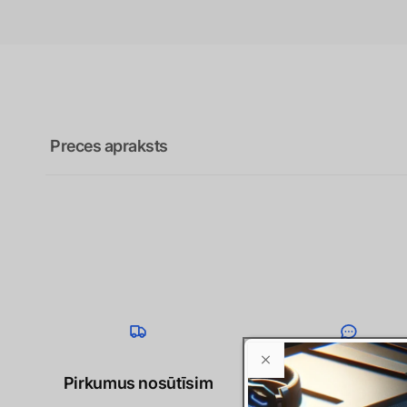
Preces apraksts
Pirkumus nosūtīsim
Esam sasniedzam