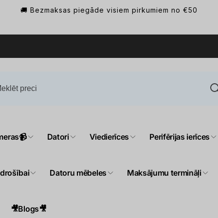
🚚 Bezmaksas piegāde visiem pirkumiem no €50
meras📹
Datori
Viedierīces
Perifērijas ierīces
 drošībai
Datoru mēbeles
Maksājumu termināļi
🎥Blogs🎥