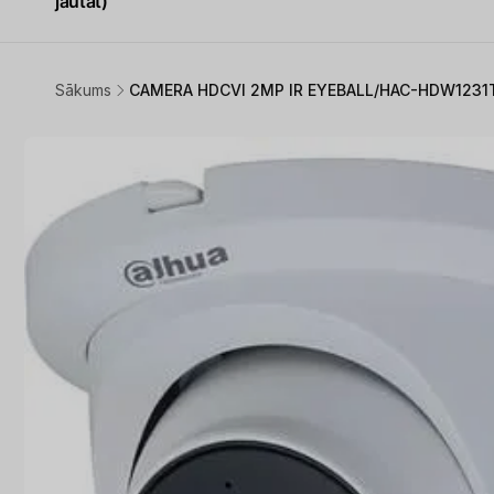
jautāt)
Sākums
CAMERA HDCVI 2MP IR EYEBALL/HAC-HDW123
Pāriet uz
produkta
informāciju