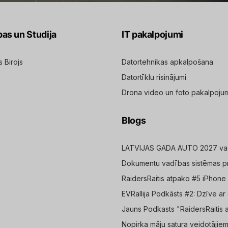
pas un Studija
IT pakalpojumi
s Birojs
Datortehnikas apkalpošana
Datortīklu risinājumi
Drona video un foto pakalpoju
Blogs
LATVIJAS GADA AUTO 2027 vasa
Dokumentu vadības sistēmas pr
RaidersRaitis atpako #5 iPho
EVRallija Podkāsts #2: Dzīve ar 
Jauns Podkasts "RaidersRaitis 
Nopirka māju satura veidotājiem